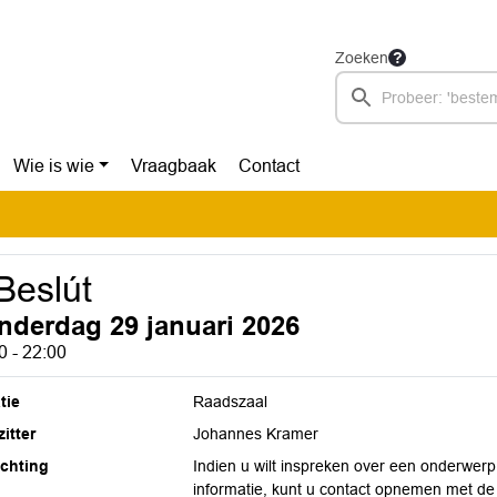
Zoeken
Wie is wie
Vraagbaak
Contact
 Beslút
nderdag 29 januari 2026
0 - 22:00
tie
Raadszaal
itter
Johannes Kramer
ichting
Indien u wilt inspreken over een onderwer
informatie, kunt u contact opnemen met de ra