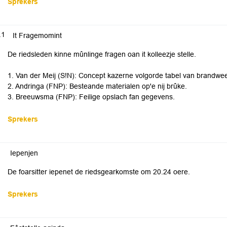
Sprekers
.1
It Fragemomint
De riedsleden kinne mûnlinge fragen oan it kolleezje stelle.
1. Van der Meij (S!N): Concept kazerne volgorde tabel van brandwee
2. Andringa (FNP): Besteande materialen op'e nij brûke.
3. Breeuwsma (FNP): Feilige opslach fan gegevens.
Sprekers
Iepenjen
De foarsitter iepenet de riedsgearkomste om 20.24​ oere.
Sprekers