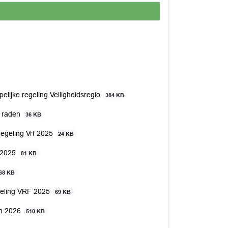
lijke regeling Veiligheidsregio
384 KB
e raden
36 KB
regeling Vrf 2025
24 KB
f 2025
81 KB
68 KB
geling VRF 2025
69 KB
en 2026
510 KB