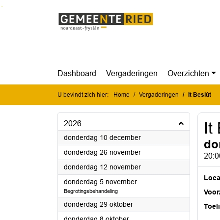
Ga naar de inhoud van deze pagina
Ga naar het zoeken
Ga naar het menu
Dashboard
Vergaderingen
Overzichten
U bevindt zich hier:
Home
Vergaderingen
It Beslút
2026
It
2026
donderdag 10 december
do
2026
donderdag 26 november
20:0
2026
donderdag 12 november
Loca
2026
donderdag 5 november
Begrotingsbehandeling
Voorz
2026
donderdag 29 oktober
Toel
2026
donderdag 8 oktober