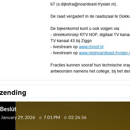
67 (s.dijkstra@noardeast-fryslan.nl).
De raad vergadert in de raadszaal te Dokk
De bijeenkomst kunt u ook volgen via:
- streekomroep RTV NOF, digitaal TV kanaa
TV kanaal 43 bij Ziggo
- livestream op
www.rtvnof.nl
- livestream op
www.riednoardeast-fryslan.
Fracties kunnen vooraf hun technische vr
antwoorden namens het college, bij het de
tzending