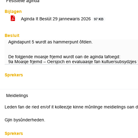
Fêststelle aginda
Bijlagen
Aginda It Beslút 29 jannewaris 2026
97 KB
Besluit
Agindapunt 5 wurdt as hammerpunt ôfdien.
De folgjende moasje frjemd wurdt oan de aginda tafoegd:
9a Moasje frjemd – Oersjoch en evaluaasje fan kultuersubsydzjes yn
Sprekers
Meidielings
Leden fan de ried en/of it kolleezje kinne mûnlinge meidielings oan 
Gjin bysûnderheden.
Sprekers