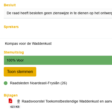
Besluit
De raad heeft besloten geen zienswijze in te dienen op het ontwer
Sprekers
Kompas voor de Waddenkust
Stemuitslag
100% Voor
Toon stemmen
Raadsleden Noardeast-Fryslân (26)
voor
Bijlagen
Raadsvoorstel Toekomstbestendige Waddenkust en aanv
423 KB