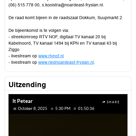
(06) 515 778 00, s.kooistra@noardeast-fryslan.nl.
De raad komt bijeen in de raadszaal Dokkum, Suupmarkt 2.
De bijeenkomst is te volgen via:
- streekomroep RTV NOF, digitaal TV kanaal 20 bij
Kabelnoord, TV kanaal 1494 bij KPN en TV kanaal 43 bij
Ziggo
- livestream op
www.rtvnof.nl
- livestream op
www.riednoardeast-fryslan.nl
.
Uitzending