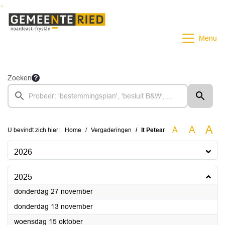
Ga naar de inhoud van deze pagina
Ga naar het zoeken
Ga naar het menu
Menu
Zoeken
A
A
A
U bevindt zich hier:
Home
Vergaderingen
It Petear
2026
2025
2025
donderdag 27 november
2025
donderdag 13 november
2025
woensdag 15 oktober