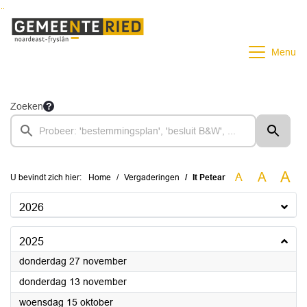
Ga naar de inhoud van deze pagina
Ga naar het zoeken
Ga naar het menu
Menu
Zoeken
A
A
A
U bevindt zich hier:
Home
Vergaderingen
It Petear
2026
2025
2025
donderdag 27 november
2025
donderdag 13 november
2025
woensdag 15 oktober