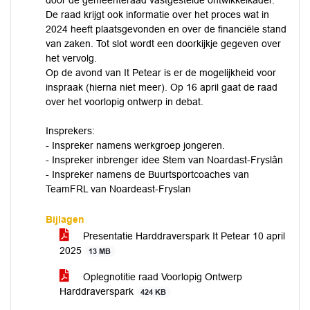
door de gemeenteraad vastgestelde ontwikkelkader.
De raad krijgt ook informatie over het proces wat in
2024 heeft plaatsgevonden en over de financiële stand
van zaken. Tot slot wordt een doorkijkje gegeven over
het vervolg.
Op de avond van It Petear is er de mogelijkheid voor
inspraak (hierna niet meer). Op 16 april gaat de raad
over het voorlopig ontwerp in debat.
Insprekers:
- Inspreker namens werkgroep jongeren.
- Inspreker inbrenger idee Stem van Noardast-Fryslân
- Inspreker namens de Buurtsportcoaches van
TeamFRL van Noardeast-Fryslan
Bijlagen
Presentatie Harddraverspark It Petear 10 april
2025
13 MB
Oplegnotitie raad Voorlopig Ontwerp
Harddraverspark
424 KB