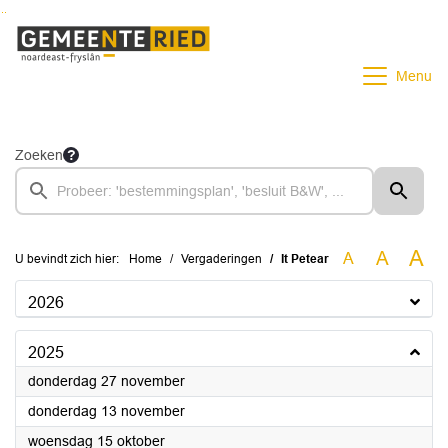
Ga naar de inhoud van deze pagina
Ga naar het zoeken
Ga naar het menu
Menu
Zoeken
A
A
A
U bevindt zich hier:
Home
Vergaderingen
It Petear
2026
2025
2025
donderdag 27 november
2025
donderdag 13 november
2025
woensdag 15 oktober