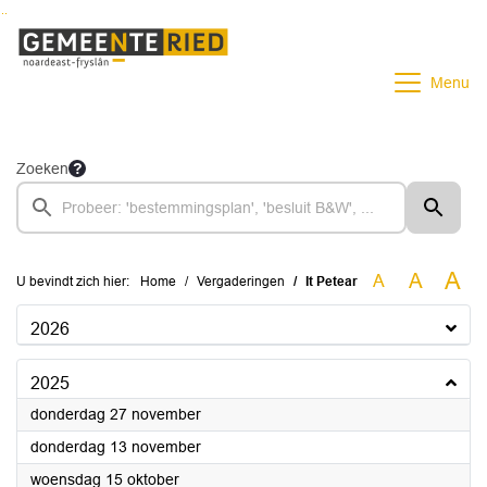
Ga naar de inhoud van deze pagina
Ga naar het zoeken
Ga naar het menu
Menu
Zoeken
A
A
A
U bevindt zich hier:
Home
Vergaderingen
It Petear
2026
2025
2025
donderdag 27 november
2025
donderdag 13 november
2025
woensdag 15 oktober