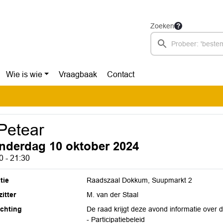
Zoeken
Wie is wie
Vraagbaak
Contact
 Petear
nderdag 10 oktober 2024
0 - 21:30
tie
Raadszaal Dokkum, Suupmarkt 2
itter
M. van der Staal
ichting
De raad krijgt deze avond informatie over
- Participatiebeleid