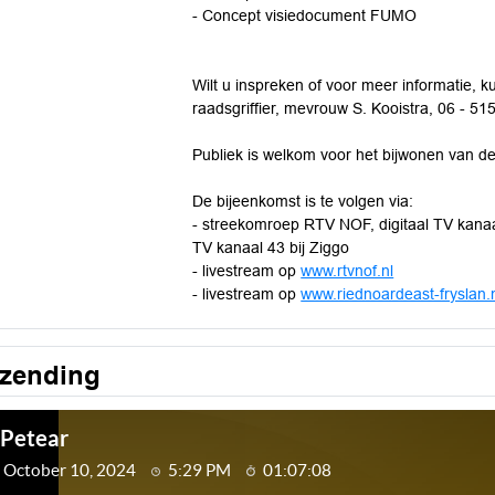
- Concept visiedocument FUMO
Wilt u inspreken of voor meer informatie, 
raadsgriffier, mevrouw S. Kooistra, 06 - 51
Publiek is welkom voor het bijwonen van d
De bijeenkomst is te volgen via:
- streekomroep RTV NOF, digitaal TV kanaa
TV kanaal 43 bij Ziggo
- livestream op
www.rtvnof.nl
- livestream op
www.riednoardeast-fryslan.
tzending