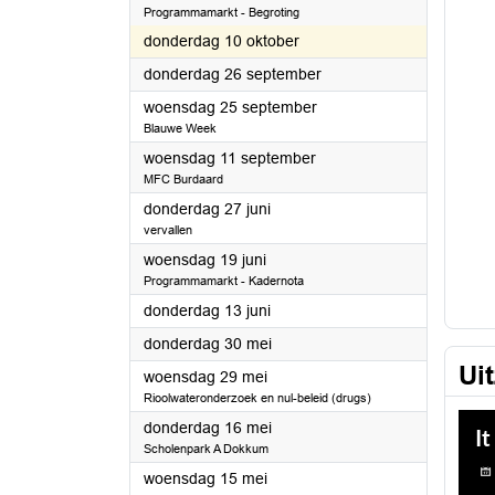
Programmamarkt - Begroting
2024
donderdag 10 oktober
2024
donderdag 26 september
2024
woensdag 25 september
Blauwe Week
2024
woensdag 11 september
MFC Burdaard
2024
donderdag 27 juni
vervallen
2024
woensdag 19 juni
Programmamarkt - Kadernota
2024
donderdag 13 juni
2024
donderdag 30 mei
Ui
2024
woensdag 29 mei
Rioolwateronderzoek en nul-beleid (drugs)
2024
donderdag 16 mei
Scholenpark A Dokkum
2024
woensdag 15 mei