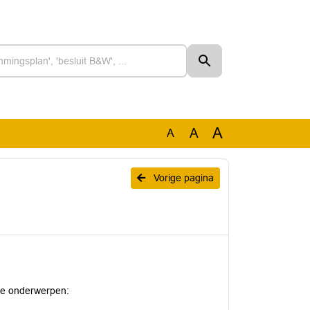
A
A
A
Vorige pagina
 de onderwerpen: