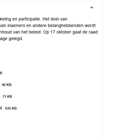
eling en participatie. Het doel van
em van inwoners en andere belanghebbenden wordt
nhoud van het beleid. Op 17 oktober gaat de raad
zage gelegd.
MB
46 KB
4
71 KB
24
635 KB