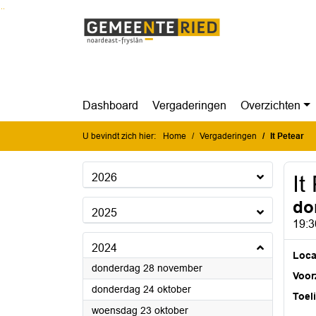
Ga naar de inhoud van deze pagina
Ga naar het zoeken
Ga naar het menu
Dashboard
Vergaderingen
Overzichten
U bevindt zich hier:
Home
Vergaderingen
It Petear
2026
It
do
2025
19:3
2024
Loca
2024
donderdag 28 november
Voorz
2024
donderdag 24 oktober
Toel
2024
woensdag 23 oktober