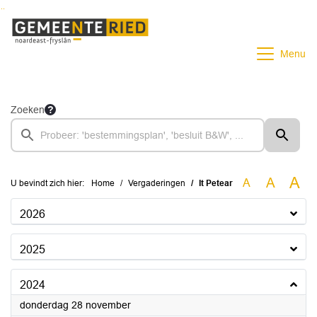
Ga naar de inhoud van deze pagina
Ga naar het zoeken
Ga naar het menu
Menu
Zoeken
A
A
A
U bevindt zich hier:
Home
Vergaderingen
It Petear
2026
2025
2024
2024
donderdag 28 november