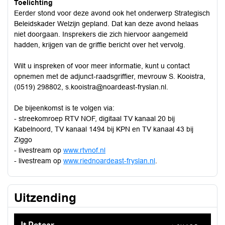
Toelichting
Eerder stond voor deze avond ook het onderwerp Strategisch
Beleidskader Welzijn gepland. Dat kan deze avond helaas
niet doorgaan. Insprekers die zich hiervoor aangemeld
hadden, krijgen van de griffie bericht over het vervolg.
Wilt u inspreken of voor meer informatie, kunt u contact
opnemen met de adjunct-raadsgriffier, mevrouw S. Kooistra,
(0519) 298802, s.kooistra@noardeast-fryslan.nl.
De bijeenkomst is te volgen via:
- streekomroep RTV NOF, digitaal TV kanaal 20 bij
Kabelnoord, TV kanaal 1494 bij KPN en TV kanaal 43 bij
Ziggo
- livestream op
www.rtvnof.nl
- livestream op
www.riednoardeast-fryslan.nl
.
Uitzending