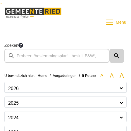
Ga naar de inhoud van deze pagina
Ga naar het zoeken
Ga naar het menu
Menu
Zoeken
A
A
A
U bevindt zich hier:
Home
Vergaderingen
It Petear
2026
2025
2024