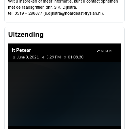
Wilt u inspreken of meer informatie, kunt u contact opnemen
met de raadsgriffier, dhr. S.K. Dijkstra,
tel. 0519 – 298877 (s.dijkstra@noardeast-fryslan.nl).
Uitzending