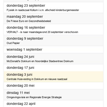
2021
donderdag 23 september
Fysiek in raadszaal Kollum i.v.m. afscheid kinderburgemeester
2021
maandag 20 september
De Friese Euro en Gezondheidsbeleid
2021
donderdag 16 september
VERVALT - is naar maandagavond 20 september verschoven
2021
donderdag 9 september
Oud Papier
2021
woensdag 1 september
2021
donderdag 24 juni
McDonald's Dokkum en Noordelijke Stadsentree Dokkum
2021
donderdag 17 juni
2021
donderdag 3 juni
Centrale Huisvesting in Dokkum en nieuwe raadzaal
2021
donderdag 20 mei
2021
dinsdag 11 mei
Omgevingsvisie en Regionale Energie Strategie
2021
donderdag 22 april