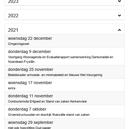
2023
2022
2021
2021
woensdag 22 december
Omgevingswet
2021
donderdag 9 december
Voortgang Woonagenda en Evaluatierapport samenwerking Dantumadiel en
Noardeast-Fryslân
2021
donderdag 25 november
Beleidskader armoede- en minimabeleid en Nieuwe Wet Inburgering
2021
woensdag 17 november
extra
2021
donderdag 11 november
Contourennota Erfgoed en Stand van zaken Kerkenvisie
2021
donderdag 7 oktober
Groenstructuurplan en doorkijk financiële stand van zaken
2021
woensdag 29 september
met ook hoorzitting Oud papier